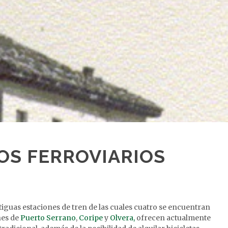
IOS FERROVIARIOS
tiguas estaciones de tren de las cuales cuatro se encuentran
ones de
Puerto Serrano
,
Coripe
y
Olvera,
ofrecen actualmente