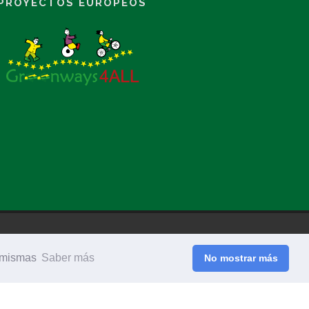
PROYECTOS EUROPEOS
© Fundación Vía Verde de la Sierra.
Nota Legal
s mismas
Saber más
No mostrar más
Powered by
.
ESTILOGRAFICA