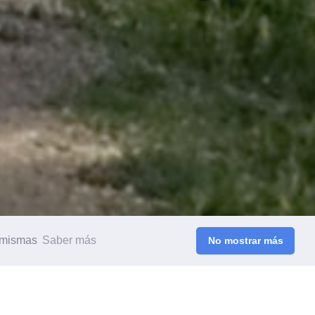
s mismas
Saber más
No mostrar más