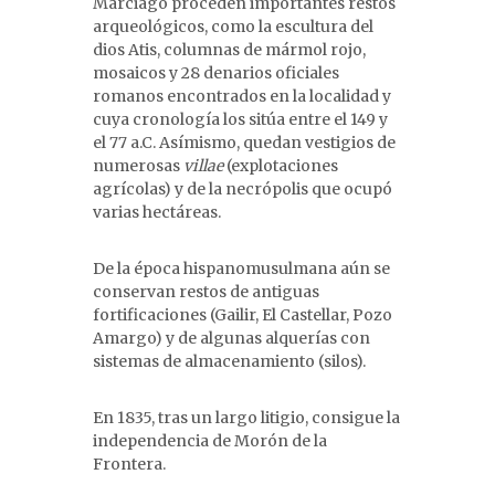
Marciago proceden importantes restos
arqueológicos, como la escultura del
dios Atis, columnas de mármol rojo,
mosaicos y 28 denarios oficiales
romanos encontrados en la localidad y
cuya cronología los sitúa entre el 149 y
el 77 a.C. Asímismo, quedan vestigios de
numerosas
villae
(explotaciones
agrícolas) y de la necrópolis que ocupó
varias hectáreas.
De la época hispanomusulmana aún se
conservan restos de antiguas
fortificaciones (Gailir, El Castellar, Pozo
Amargo) y de algunas alquerías con
sistemas de almacenamiento (silos).
En 1835, tras un largo litigio, consigue la
independencia de Morón de la
Frontera.