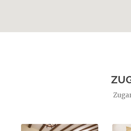
ZUG
Zugan