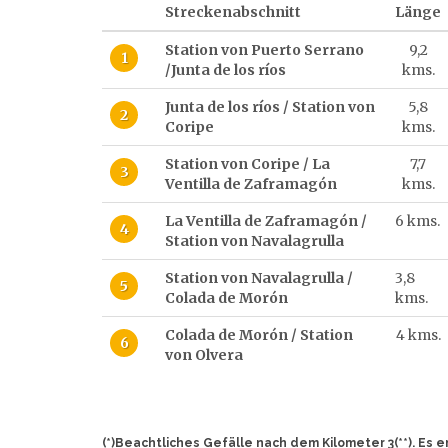
Streckenabschnitt
Länge
Station von Puerto Serrano
9,2
1
/Junta de los ríos
kms.
Junta de los ríos / Station von
5,8
2
Coripe
kms.
Station von Coripe / La
7,7
3
Ventilla de Zaframagón
kms.
La Ventilla de Zaframagón /
6 kms.
4
Station von Navalagrulla
Station von Navalagrulla /
3,8
5
Colada de Morón
kms.
Colada de Morón / Station
4 kms.
6
von Olvera
(*)Beachtliches Gefälle nach dem Kilometer 3(**). Es e