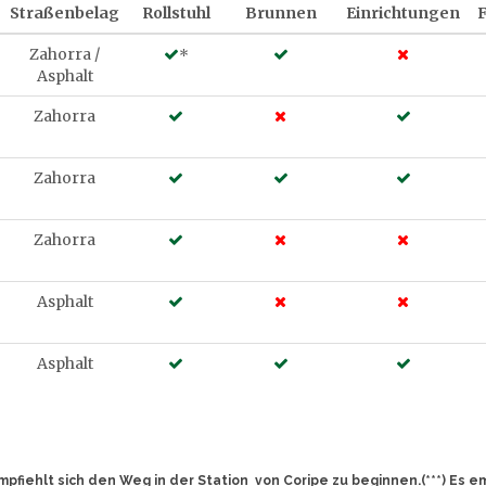
Straßenbelag
Rollstuhl
Brunnen
Einrichtungen
F
Zahorra /
*
Asphalt
Zahorra
Zahorra
Zahorra
Asphalt
Asphalt
mpfiehlt sich den Weg in der Station von Coripe zu beginnen.(***) Es 